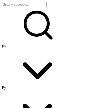
Ру
Ру