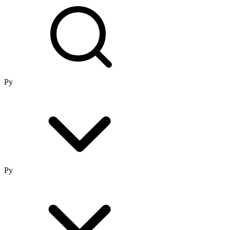
Ру
Ру