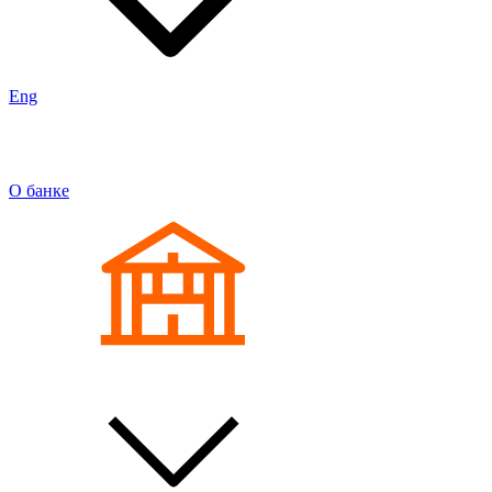
Eng
О банке