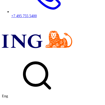
+7 495 755 5400
Eng