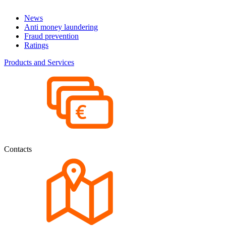
News
Anti money laundering
Fraud prevention
Ratings
Products and Services
Contacts