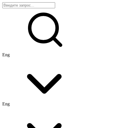
Eng
Eng