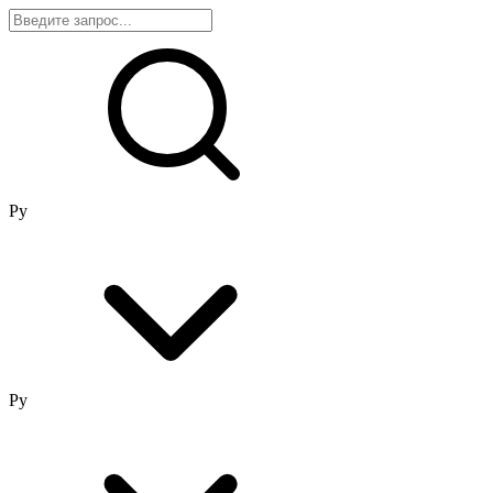
Ру
Ру