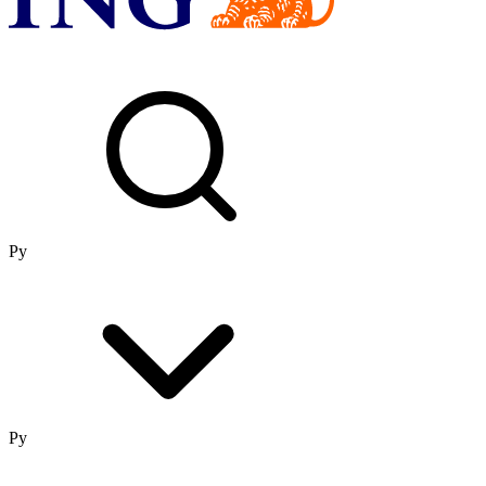
Ру
Ру