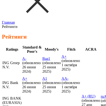
Главная
Рейтинги
Рейтинги
Standard &
Ratings
Moody's
Fitch
ACRA
Poor's
A+
A-
Baa1
(обновлено
ING Groep
(обновлено
(обновлено
1 октября
N.V.
26 июня
25 июня
2025)
2024)
2025)
A+
A1
AA-
ING Bank
(обновлено
(обновлено
(обновлено
N.V.
26 июня
25 июня
1 октября
2024)
2025)
2025)
А+ (RU)
ru
ING BANK
(обновлено
(о
(EURASIA)
27 апр
мар