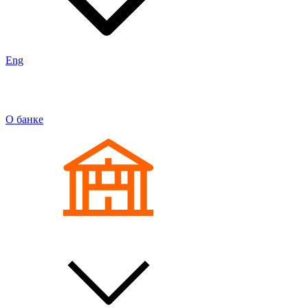
Eng
О банке