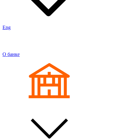
Eng
О банке