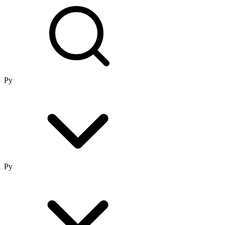
Ру
Ру