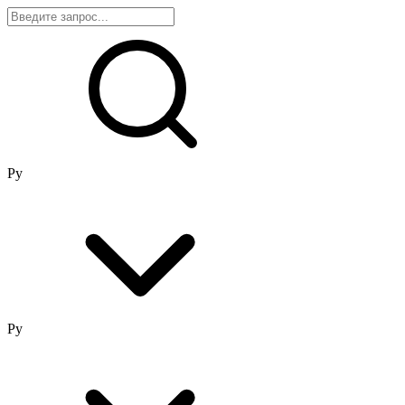
Ру
Ру